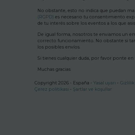
No obstante, esto no indica que puedan man
(RGPD)
es necesario tu consentimiento expre
de tu interés sobre los eventos a los que as
De igual forma, nosotros te enviamos un ema
correcto funcionamiento. No obstante si ta
los posibles envíos.
Si tienes cualquier duda, por favor ponte en
Muchas gracias
Copyright 2026 - España -
Yasal uyarı
-
Gizlili
Çerez politikası
-
Şartlar ve koşullar