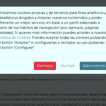
tilizamos cookies propias y de terceros para fines analíticos 
stadísticos dirigidos a mejorar nuestros contenidos y poder
frecerte un mejor servicio, en base a un perfil elaborado a
artir de tus hábitos de navegación (por ejemplo, páginas
s datos mínimos para la corre
isitadas). Si quieres más información puedes acceder a nuestr
olítica de cookies
. Puedes aceptar todas las cookies pulsand
restación de los servicios
Envi
l botón “Aceptar” o configurarlas o rechazar su uso pulsando
l botón “Configurar”
Networking SLU
suarios y sus datos se encuentren protegidos, es por ello q
Rechazar
Kurmak
Kabul etmek
an funcionar.
orking SLU debes de aceptar los
Términos y condiciones y la 
 organizador necesita saber quien eres para poder dejarte pa
 comprenden por ejemplo tu nombre, email y otros datos qu
zador necesita tener una forma de contactarte y así poder avi