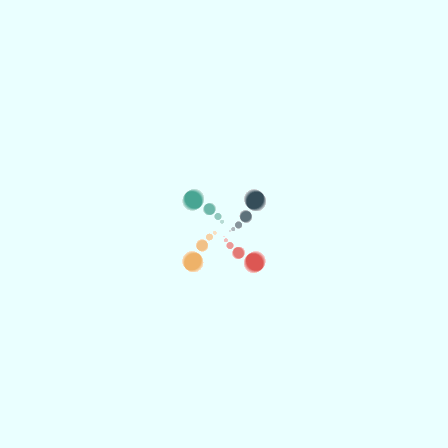
🗓️
🗑️
lägg till fler datum
Añadir en grupo
Biljettalternativ
Valuta:
Jag har redan en hemsida med mitt event, klicka om du bara vill
marknadsföra det och inte använda andra funktioner
Titel:
Biljetternas namn, till exempel: Allmän entré, fritt inträde, 2 drinkar,
present osv.
Pris
Los asistente pagarán
IVA incluido.
El organizador recibirá
IVA incluido.
Kvantitet: