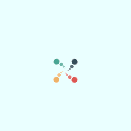
🗓️
🗑️
aggiungere più date
Añadir en grupo
Opzioni biglietto
Moneta:
Ho già un sito web con il mio evento, clicca se vuoi solo
promuoverlo e non utilizzare altre funzionalità
Titolo:
Il nome dei biglietti, ad esempio: Ingresso generale, ingresso gratuito, 2
bevande, regalo, ecc.
Prezzo
Los asistente pagarán
IVA incluido.
El organizador recibirá
IVA incluido.
Quantità: