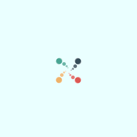
🗓️
🗑️
Afegir més dates
Añadir en grupo
Opcions del tiquet
Moneda:
Ja tinc una web amb el meu esdeveniment, prémer si només vols
promocionar-lo i no fer servir altres funcionalitats
Títol:
El nom dels tiquets, per exemple: Entrada general, entrada gratuïta, 2
copes, regal, etc.
Preu
Los asistente pagarán
IVA incluido.
El organizador recibirá
IVA incluido.
Quantitat: